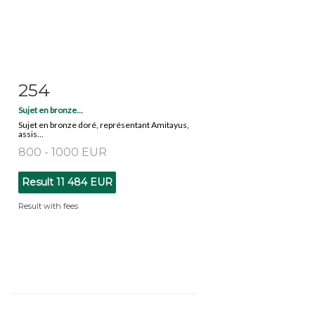
254
Item detail
Zoom
Sujet en bronze...
Sujet en bronze doré, représentant Amitayus,
assis...
800 - 1000 EUR
Result
11 484 EUR
Result with fees