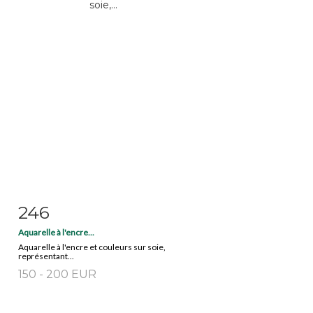
246
Item detail
Zoom
Aquarelle à l'encre...
Aquarelle à l'encre et couleurs sur soie,
représentant...
150 - 200 EUR