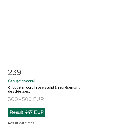
239
Item detail
Zoom
Groupe en corail...
Groupe en corail rosé sculpté, représentant
des déesses...
300 - 500 EUR
Result
447 EUR
Result with fees