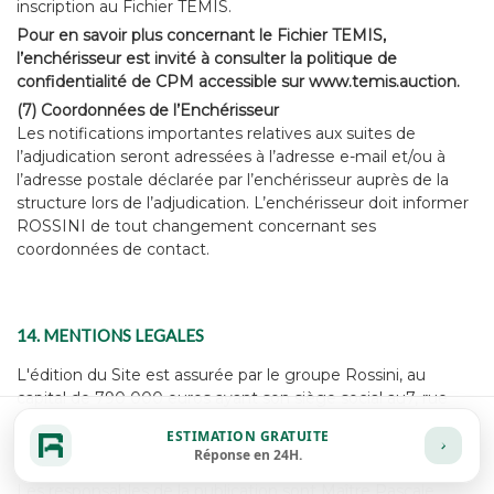
inscription au Fichier TEMIS.
Pour en savoir plus concernant le Fichier TEMIS,
l’enchérisseur est invité à consulter la politique de
confidentialité de CPM accessible sur
www.temis.auction
.
(7) Coordonnées de l’Enchérisseur
Les notifications importantes relatives aux suites de
l’adjudication seront adressées à l’adresse e-mail et/ou à
l’adresse postale déclarée par l’enchérisseur auprès de la
structure lors de l’adjudication. L’enchérisseur doit informer
ROSSINI de tout changement concernant ses
coordonnées de contact.
14. MENTIONS LEGALES
L'édition du Site est assurée par le groupe Rossini, au
capital de 790 000 euros ayant son siège social au7, rue
Drouot - 75009 PARIS, immatriculée au RCS de Paris n°
ESTIMATION GRATUITE
428 867 089.
Réponse en 24H.
Les responsables de la publication sont Maître Pascale