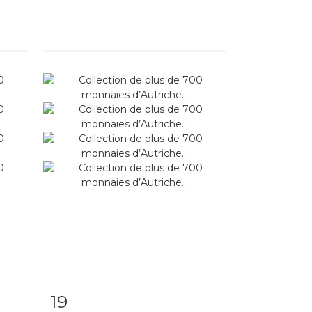
19
m
Item detail
Zoom