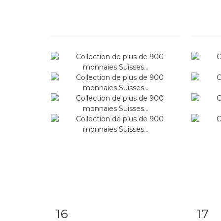
16
17
Item detail
Zoom
Ite