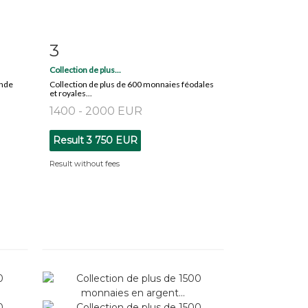
3
m
Item detail
Zoom
Collection de plus...
onde
Collection de plus de 600 monnaies féodales
et royales...
1400 - 2000 EUR
Result
3 750 EUR
Result without fees