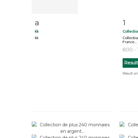
a
1
Item detail
Zoom
Ite
kk
Collection
kk
Collectio
France...
800 -
Resul
Result wi