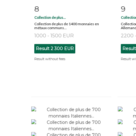
8
9
Item detail
Zoom
Ite
Collection de plus...
Collection
Collection de plus de 1400 monnaies en
Collecti
métaux communs...
Allemande
1000 - 1500 EUR
2200 
Result
2 300 EUR
Resul
Result without fees
Result wi