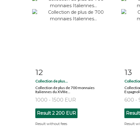
12
13
Item detail
Zoom
Ite
Collection de plus...
Collection
Collection de plus de 700 monnaies
Collecti
Italiennes du XVIIIe...
Espagnole
1000 - 1500 EUR
600 -
Result
2 200 EUR
Resul
Result without fees
Result wi