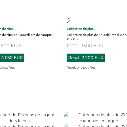
2
m detail
Zoom
Item detail
Zoo
 de plus...
Collection de plus...
n de plus de 1000 billets de banque
Collection de plus de 1500 billets du M
entier...
 1500 EUR
1000 - 1500 EUR
t
4 050 EUR
Result
3 200 EUR
thout fees
Result without fees