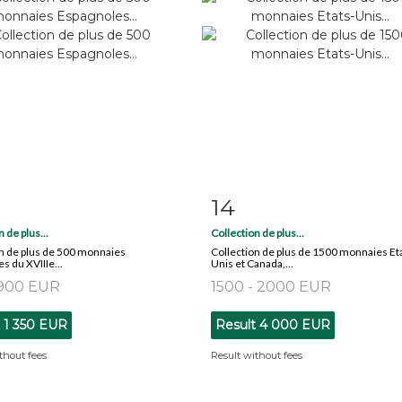
14
m detail
Zoom
Item detail
Zoo
 de plus...
Collection de plus...
on de plus de 500 monnaies
Collection de plus de 1500 monnaies Et
s du XVIIIe...
Unis et Canada,...
 900 EUR
1500 - 2000 EUR
t
1 350 EUR
Result
4 000 EUR
thout fees
Result without fees