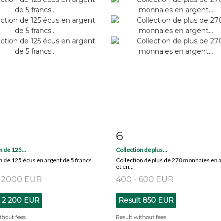
6
m detail
Zoom
Item detail
Zoo
n de 125...
Collection de plus...
n de 125 écus en argent de 5 francs
Collection de plus de 270 monnaies en 
et en...
- 2000 EUR
400 - 600 EUR
t
2 200 EUR
Result
850 EUR
thout fees
Result without fees