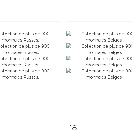
18
m detail
Zoom
Item detail
Zoo