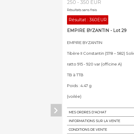
250 - 350 EUR
Résultats sans frais
Résultat :
360EUR
EMPIRE BYZANTIN - Lot 29
EMPIRE BYZANTIN
Tibère II Constantin (578 – 582) Sol
ratto 915 - 920 var (officine A)
TB à TTB
Poids : 4.47 g
(voilée)
MES ORDRES D'ACHAT
INFORMATIONS SUR LA VENTE
CONDITIONS DE VENTE