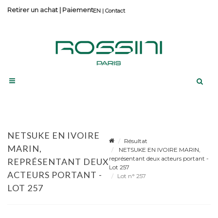
Retirer un achat
|
Paiement
Contact
NETSUKE EN IVOIRE
Résultat
MARIN,
NETSUKE EN IVOIRE MARIN,
représentant deux acteurs portant -
REPRÉSENTANT DEUX
Lot 257
ACTEURS PORTANT -
Lot n° 257
LOT 257