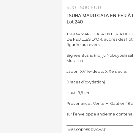
400 - 500 EUR
TSUBA MARU GATA EN FER À 
Lot 240
TSUBA MARU GATA EN FER À DÉC
DE FEUILLES D’OR, auprès des flo
figurée au revers.
Signée Bushu (no) ju Nobuyoshi sa
Musashi).
Japon, XVIIIe-début XIXe siècle.
(Traces d’oxydation)
Haut. 8,9 cm
Provenance : Vente H. Gautier, 18 av
sur l’enveloppe ancienne contenan
MES ORDRES D'ACHAT