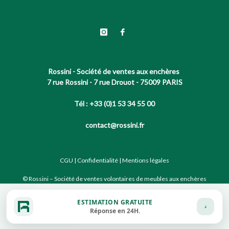
Rossini - Société de ventes aux enchères
7 rue Rossini - 7 rue Drouot - 75009 PARIS
Tél : +33 (0)1 53 34 55 00
contact@rossini.fr
CGU
|
Confidentialité
|
Mentions légales
© Rossini – Société de ventes volontaires de meubles aux enchères
publiques agréée sous le N°2002-066 RCS Paris B 428 867 089
ESTIMATION GRATUITE
Réponse en 24H.
Site conçu par notre partenaire