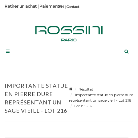
Retirer un achat
|
Paiement
Contact
IMPORTANTE STATUE
Résultat
EN PIERRE DURE
Importante statue en pierre dure
représentant un sage vieill - Lot 216
REPRÉSENTANT UN
Lot n° 216
SAGE VIEILL - LOT 216