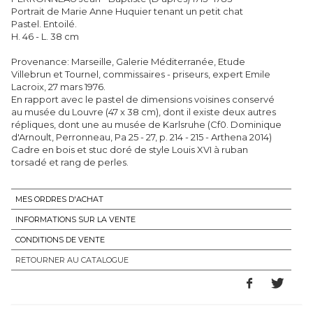
Portrait de Marie Anne Huquier tenant un petit chat
Pastel. Entoilé.
H. 46 - L. 38 cm
Provenance: Marseille, Galerie Méditerranée, Etude
Villebrun et Tournel, commissaires - priseurs, expert Emile
Lacroix, 27 mars 1976.
En rapport avec le pastel de dimensions voisines conservé
au musée du Louvre (47 x 38 cm), dont il existe deux autres
répliques, dont une au musée de Karlsruhe (Cf0. Dominique
d'Arnoult, Perronneau, Pa 25 - 27, p. 214 - 215 - Arthena 2014)
Cadre en bois et stuc doré de style Louis XVI à ruban
torsadé et rang de perles.
MES ORDRES D'ACHAT
INFORMATIONS SUR LA VENTE
CONDITIONS DE VENTE
RETOURNER AU CATALOGUE