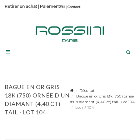
Retirer un achat
|
Paiement
Contact
BAGUE EN OR GRIS
Résultat
18K (750) ORNÉE D'UN
Bague en or gris 18k (750) ornée
d'un diamant (4,40 ct) tail - Lot 104
DIAMANT (4,40 CT)
Lot n° 104
TAIL - LOT 104