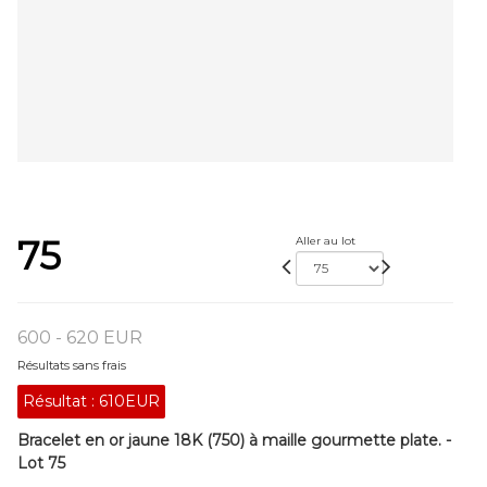
75
Aller au lot
600 - 620 EUR
Résultats sans frais
Résultat :
610EUR
Bracelet en or jaune 18K (750) à maille gourmette plate. -
Lot 75