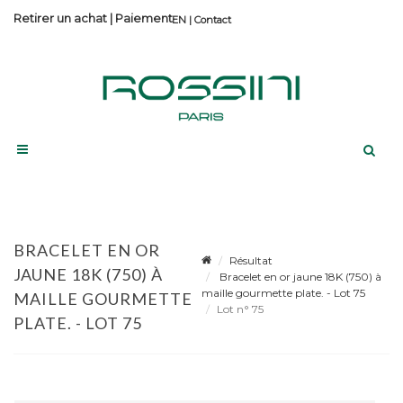
Retirer un achat
|
Paiement
Contact
BRACELET EN OR
Résultat
JAUNE 18K (750) À
Bracelet en or jaune 18K (750) à
maille gourmette plate. - Lot 75
MAILLE GOURMETTE
Lot n° 75
PLATE. - LOT 75