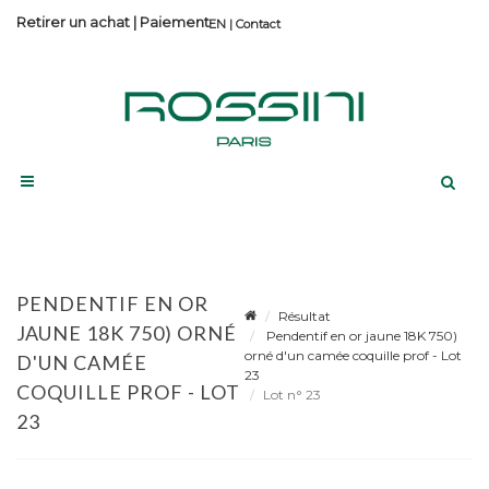
Retirer un achat
|
Paiement
Contact
PENDENTIF EN OR
Résultat
JAUNE 18K 750) ORNÉ
Pendentif en or jaune 18K 750)
orné d'un camée coquille prof - Lot
D'UN CAMÉE
23
COQUILLE PROF - LOT
Lot n° 23
23