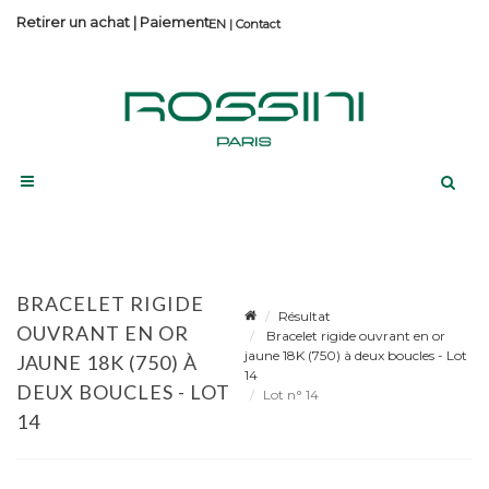
Retirer un achat
|
Paiement
Contact
BRACELET RIGIDE
Résultat
OUVRANT EN OR
Bracelet rigide ouvrant en or
jaune 18K (750) à deux boucles - Lot
JAUNE 18K (750) À
14
DEUX BOUCLES - LOT
Lot n° 14
14