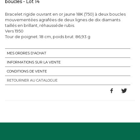
boucles - Lot 14
Bracelet rigide ouvrant en or jaune 18K (750) à deux boucles
mouvementées agrafées de deux lignes de dix diamants
taillés en brillant, réhausséde rubis.
Vers 1950
Tour de poignet: 18 cm, poids brut: 86,93 g
MES ORDRES D'ACHAT
INFORMATIONS SUR LA VENTE
CONDITIONS DE VENTE
RETOURNER AU CATALOGUE