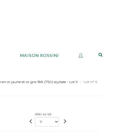
S
MAISON ROSSINI
n or jaune et or gris 18K (750) stylisée - Lot 9
Lot n° 9
Aller au lot