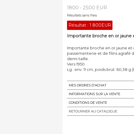
1800 - 2500 EUR
Résultats sans frais
Résultat :
1 800EUR
Importante broche en or jaune et
Importante broche en or jaune et o
passementerie et de filins agrafé
demi-taille.
Vers 1950.
Lg.: env. 11 cm, poids brut: 60,38 g 
MES ORDRES D'ACHAT
INFORMATIONS SUR LA VENTE
CONDITIONS DE VENTE
RETOURNER AU CATALOGUE