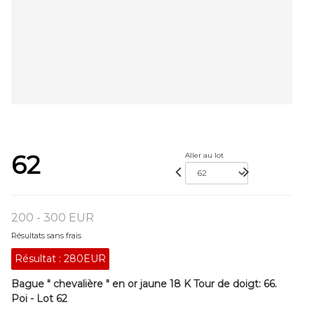
62
Aller au lot
200 - 300 EUR
Résultats sans frais
Résultat :
280EUR
Bague " chevalière " en or jaune 18 K Tour de doigt: 66.
Poi - Lot 62