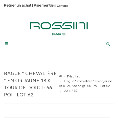
Retirer un achat
|
Paiement
Contact
BAGUE " CHEVALIÈRE
Résultat
" EN OR JAUNE 18 K
Bague " chevalière " en or jaune
18 K Tour de doigt: 66. Poi - Lot 62
TOUR DE DOIGT: 66.
Lot n° 62
POI - LOT 62