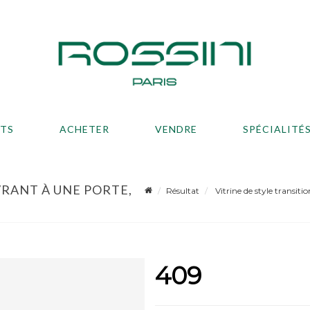
ATS
ACHETER
VENDRE
SPÉCIALITÉ
VRANT À UNE PORTE,
Résultat
Vitrine de style transiti
409