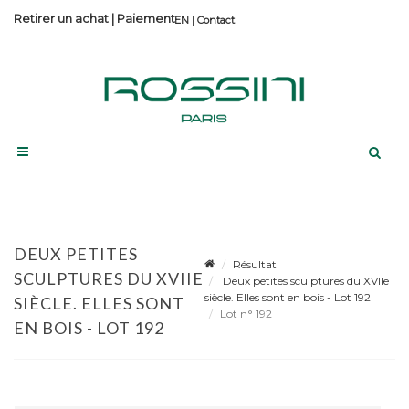
Retirer un achat
|
Paiement
Contact
DEUX PETITES
Résultat
SCULPTURES DU XVIIE
Deux petites sculptures du XVIIe
siècle. Elles sont en bois - Lot 192
SIÈCLE. ELLES SONT
Lot n° 192
EN BOIS - LOT 192