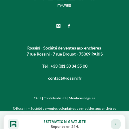
Rossini - Société de ventes aux enchères
7 rue Rossini - 7 rue Drouot - 75009 PARIS
Tél : +33 (0)1 53 34 55 00
contact@rossini.fr
CGU
|
Confidentialité
|
Mentions légales
© Rossini – Société de ventes volontaires de meubles aux enchères
publiques agréée sous le N°2002-066 RCS Paris B 428 867 089
ESTIMATION GRATUITE
Réponse en 24H.
Site conçu par notre partenaire