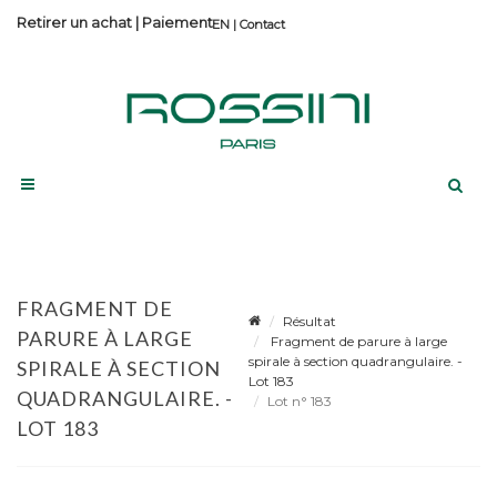
Retirer un achat
|
Paiement
Contact
FRAGMENT DE
Résultat
PARURE À LARGE
Fragment de parure à large
spirale à section quadrangulaire. -
SPIRALE À SECTION
Lot 183
QUADRANGULAIRE. -
Lot n° 183
LOT 183