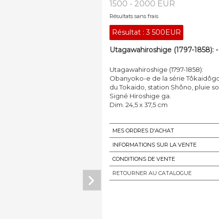
1500 - 2000 EUR
Résultats sans frais
Résultat :
3 500EUR
Utagawahiroshige (1797-1858): -
Utagawahiroshige (1797-1858):
Obanyoko-e de la série Tôkaidôgoj
du Tokaido, station Shôno, pluie s
Signé Hiroshige ga.
Dim. 24,5 x 37,5 cm
MES ORDRES D'ACHAT
INFORMATIONS SUR LA VENTE
CONDITIONS DE VENTE
RETOURNER AU CATALOGUE