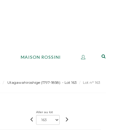
S
MAISON ROSSINI
t
Utagawahiroshige (1797-1858): - Lot 163
Lot n° 163
Aller au lot