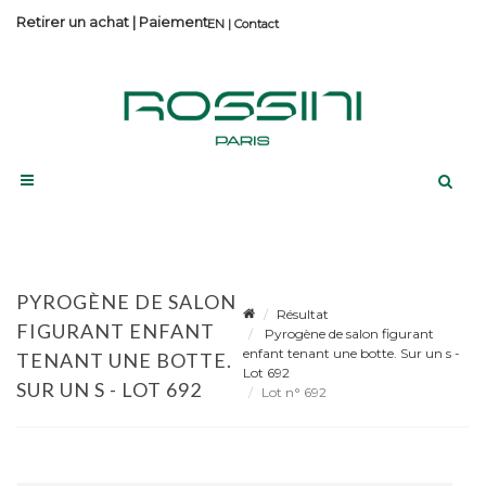
Retirer un achat
|
Paiement
Contact
PYROGÈNE DE SALON
Résultat
FIGURANT ENFANT
Pyrogène de salon figurant
enfant tenant une botte. Sur un s -
TENANT UNE BOTTE.
Lot 692
SUR UN S - LOT 692
Lot n° 692