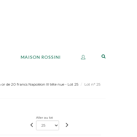
S
MAISON ROSSINI
 or de 20 francs Napoléon III tête nue - Lot 25
Lot n° 25
Aller au lot