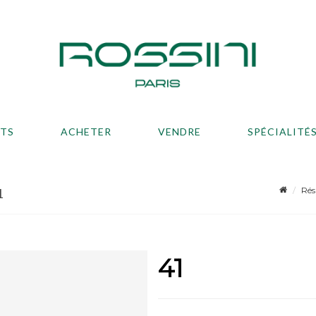
ATS
ACHETER
VENDRE
SPÉCIALITÉ
Rés
1
41