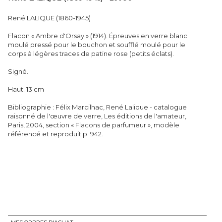
René LALIQUE (1860-1945)
Flacon « Ambre d'Orsay » (1914). Épreuves en verre blanc
moulé pressé pour le bouchon et soufflé moulé pour le
corps à légères traces de patine rose (petits éclats).
Signé.
Haut. 13 cm
Bibliographie : Félix Marcilhac, René Lalique - catalogue
raisonné de l'œuvre de verre, Les éditions de l'amateur,
Paris, 2004, section « Flacons de parfumeur », modèle
référencé et reproduit p. 942.