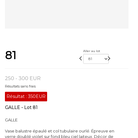
81
Aller au lot
250 - 300 EUR
Résultats sans frais
Résultat :
350EUR
GALLE - Lot 81
GALLE
Vase balustre épaulé et col tubulaire ourlé. Épreuve en
verre doublé violet sur fond bleu ciel laiteux. Décor de