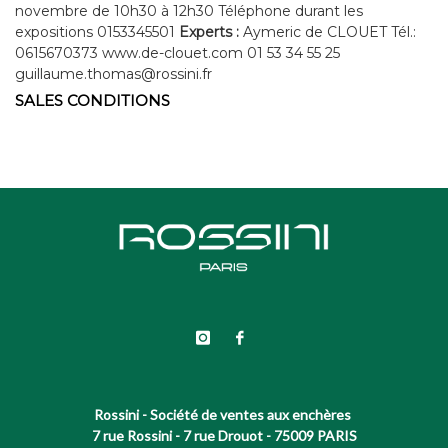
novembre de 10h30 à 12h30 Téléphone durant les
expositions 0153345501
Experts :
Aymeric de CLOUET Tél.:
0615670373 www.de-clouet.com 01 53 34 55 25
guillaume.thomas@rossini.fr
SALES CONDITIONS
Rossini - Société de ventes aux enchères
7 rue Rossini - 7 rue Drouot - 75009 PARIS