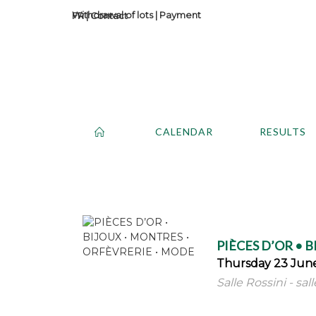
Withdrawal of lots
|
Payment
Contact
CALENDAR
RESULTS
PIÈCES D’OR • 
Thursday 23 June
Salle Rossini - sal