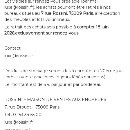
Lot visibles sur rendez-vous préalable (par mail :
luxe@rossini.fr), les achats pourront être retirés à nos
bureaux situés au
7 rue Rossini, 75009 Paris
, à l’exception
des meubles et lots volumineux.
Le retrait des achats sera possible
à compter 18 juin
2026
,
exclusivement sur rendez-vous.
Contact :
luxe@rossini.fr
Des frais de stockage seront dus à compter du 20ème jour
après la vente (vacances et jours fériés non inclus).
Le montant est de 5 € par jour et par bordereau.
ROSSINI – MAISON DE VENTES AUX ENCHERES
7, rue Drouot – 75009 Paris
Tél : 01 53 34 55 00
luxe@rossini.fr
www.rossini.fr