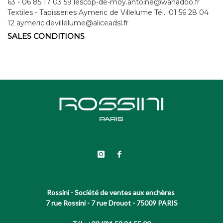
63 - 06 85 17 03 59 lescop-de-moy.antoine@wanadoo.fr
Textiles - Tapisseries Aymeric de Villelume Tél.: 01 56 28 04
12 aymeric.devillelume@aliceadsl.fr
SALES CONDITIONS
Rossini - Société de ventes aux enchères
7 rue Rossini - 7 rue Drouot - 75009 PARIS