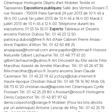
Céramique Horlogerie Objets d’art Mobilier Textile et
Tapisseries
Expositions publiques:
Salle des Ventes Rossini 7,
rue Rossini - 75009 Paris Samedi 29 juin 2013 de 10 h 45 à
18 h 00 Lundi 1er juillet 2013 de 10 h 45 à 18 h 00 Mardi 2
juillet 2013 de 10 h 45 à 12 h 00 Téléphone durant les
expositions: 01 53 34 55 01
Experts:
Tableaux et Dessins
anciens Patrice Dubois Tél.: 01 45 23 12 50
patrice.p.dubois@free.fr Art d’Asie Cabinet Pierre Ansas -
Anne Papillon d’Alton Tél.: 01 42 60 88 25
ansaspasia@hotmail.com anne.papillon@hotmail.fr Histoire
Naturelle Gilbert Lachaume Tél.: 01 48 77 61 20
gilbert.lachaume@yahoo.fr Art Décoratif du XXe siècle Félix
Marcilhac Assisté de Amélie Marcilhac. Tél.: 01 43 26 47 36
felix.marcilhac@yahoo.fr Jouets anciens Jean-Claude
Cazenave Tél.: 01 45 23 19 42 jcctoys@club-internet.fr
Haute-époque Christian Raud Tél.: 01 48 78 16 90 Mob.:06
08 73 61 20 christian.raud@laposte.net Céramiques Cyrille
Froissart Tél.: 01 42 25 29 80 c.froissart@noos.fr Horlogerie
Denis Corpechot Tél.: 01 43 87 97 62
denis.corpechot@orange.fr Mobilier (Pour les lots décrits
par un astérisque) Antoine Lescop de Moy Tél.: 01 42 25 19