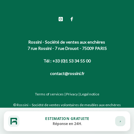
Rossini - Société de ventes aux enchères
7 rue Rossini - 7 rue Drouot - 75009 PARIS
Tél : +33 (0)1 53 34 55 00
contact@rossini.fr
Terms of services
|
Privacy
|
Legal notice
© Rossini – Société de ventes volontaires de meubles aux enchères
publiques agréée sous le N°2002-066 RCS Paris B 428 867 089
ESTIMATION GRATUITE
Réponse en 24H.
Site conçu par notre partenaire