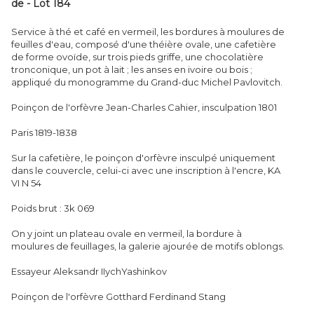
de - Lot 184
Service à thé et café en vermeil, les bordures à moulures de
feuilles d'eau, composé d'une théière ovale, une cafetière
de forme ovoïde, sur trois pieds griffe, une chocolatière
tronconique, un pot à lait ; les anses en ivoire ou bois ;
appliqué du monogramme du Grand-duc Michel Pavlovitch.
Poinçon de l'orfèvre Jean-Charles Cahier, insculpation 1801
Paris 1819-1838
Sur la cafetière, le poinçon d'orfèvre insculpé uniquement
dans le couvercle, celui-ci avec une inscription à l'encre, KA
VI N 54
Poids brut : 3k 069
On y joint un plateau ovale en vermeil, la bordure à
moulures de feuillages, la galerie ajourée de motifs oblongs.
Essayeur Aleksandr IIychYashinkov
Poinçon de l'orfèvre Gotthard Ferdinand Stang