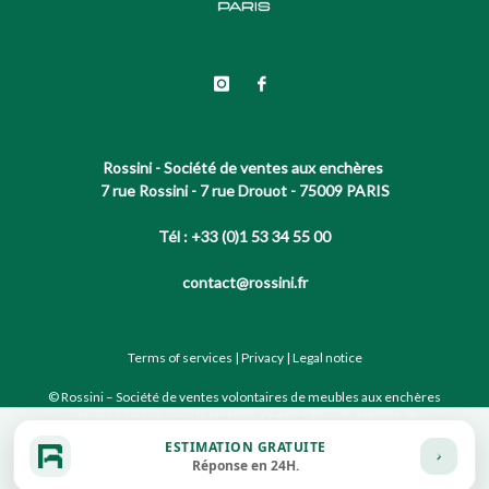
Rossini - Société de ventes aux enchères
7 rue Rossini - 7 rue Drouot - 75009 PARIS
Tél : +33 (0)1 53 34 55 00
contact@rossini.fr
Terms of services
|
Privacy
|
Legal notice
© Rossini – Société de ventes volontaires de meubles aux enchères
publiques agréée sous le N°2002-066 RCS Paris B 428 867 089
ESTIMATION GRATUITE
Réponse en 24H.
Site conçu par notre partenaire