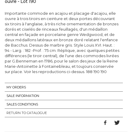
ouvre - Lot 190
Importante commode en acajou et placage d'acajou, elle
ouvre à trois tiroirs en ceinture et deux portes découvrant
six tiroirs à l'anglaise, à très riche ornementation de bronzes
dorés et ciselés de rinceaux feuillagés, d'un médaillon
central en façade en porcelaine genre Wedgwood, et de
deux médaillons latéraux en bronze doré relatant l'enfance
de Bacchus. Dessus de marbre gris. Style Louis XVI. Haut. :
94 - Larg. : 182 -Prof. : 75 cm. Réplique, avec quelques petites
différences (le tiroir central), de l'une des commodes livrées
par G.Benneman en 1786, pour le salon des jeux de la Reine
Marie-Antoinette à Fontainebleau, et toujours conservée
sur place. Voir les reproductions ci-dessus. 188 190 190
MY ORDERS
SALE INFORMATION
SALES CONDITIONS
RETURN TO CATALOGUE