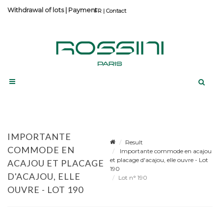
Withdrawal of lots
|
Payment
Contact
IMPORTANTE
Result
COMMODE EN
Importante commode en acajou
et placage d'acajou, elle ouvre - Lot
ACAJOU ET PLACAGE
190
D'ACAJOU, ELLE
Lot n° 190
OUVRE - LOT 190