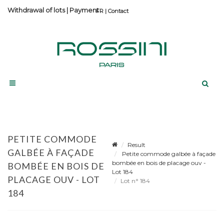
Withdrawal of lots
|
Payment
Contact
PETITE COMMODE
Result
GALBÉE À FAÇADE
Petite commode galbée à façade
bombée en bois de placage ouv -
BOMBÉE EN BOIS DE
Lot 184
PLACAGE OUV - LOT
Lot n° 184
184