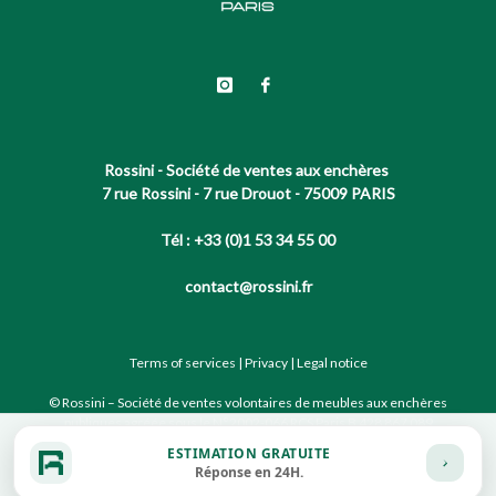
Rossini - Société de ventes aux enchères
7 rue Rossini - 7 rue Drouot - 75009 PARIS
Tél : +33 (0)1 53 34 55 00
contact@rossini.fr
Terms of services
|
Privacy
|
Legal notice
© Rossini – Société de ventes volontaires de meubles aux enchères
publiques agréée sous le N°2002-066 RCS Paris B 428 867 089
ESTIMATION GRATUITE
Réponse en 24H.
Site conçu par notre partenaire