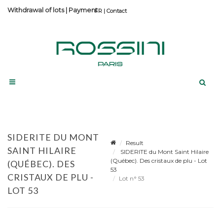
Withdrawal of lots
|
Payment
Contact
SIDERITE DU MONT
Result
SAINT HILAIRE
SIDERITE du Mont Saint Hilaire
(Québec). Des cristaux de plu - Lot
(QUÉBEC). DES
53
CRISTAUX DE PLU -
Lot n° 53
LOT 53