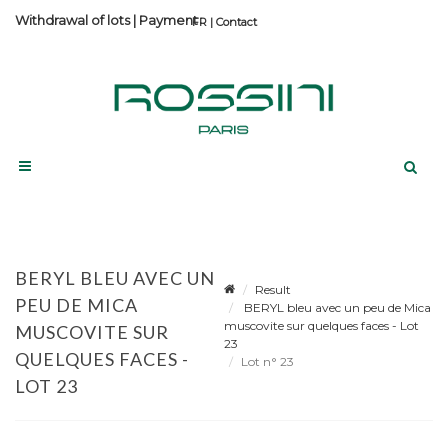
Withdrawal of lots
|
Payment
Contact
BERYL BLEU AVEC UN
Result
PEU DE MICA
BERYL bleu avec un peu de Mica
muscovite sur quelques faces - Lot
MUSCOVITE SUR
23
QUELQUES FACES -
Lot n° 23
LOT 23