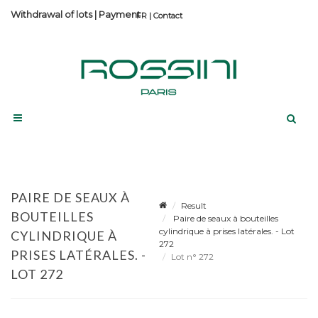
Withdrawal of lots
|
Payment
Contact
PAIRE DE SEAUX À
Result
BOUTEILLES
Paire de seaux à bouteilles
cylindrique à prises latérales. - Lot
CYLINDRIQUE À
272
PRISES LATÉRALES. -
Lot n° 272
LOT 272