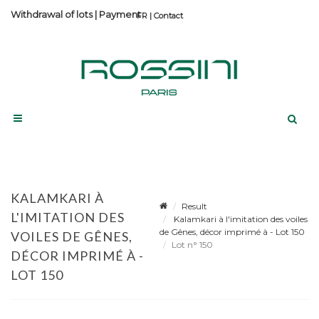
Withdrawal of lots
|
Payment
Contact
KALAMKARI À
Result
L'IMITATION DES
Kalamkari à l'imitation des voiles
de Gênes, décor imprimé à - Lot 150
VOILES DE GÊNES,
Lot n° 150
DÉCOR IMPRIMÉ À -
LOT 150