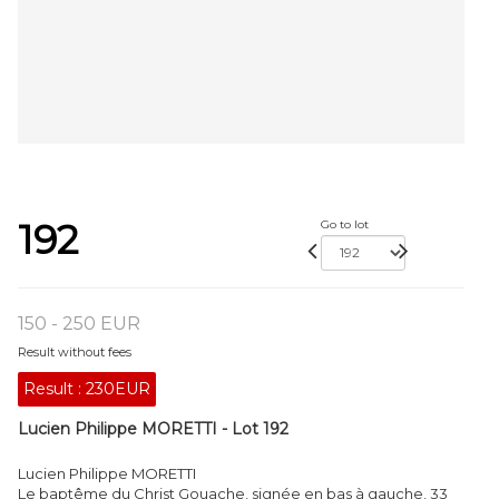
192
Go to lot
150 - 250 EUR
Result without fees
Result :
230EUR
Lucien Philippe MORETTI - Lot 192
Lucien Philippe MORETTI
Le baptême du Christ Gouache, signée en bas à gauche, 33