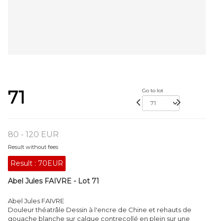
71
Go to lot
80 - 120 EUR
Result without fees
Result :
70EUR
Abel Jules FAIVRE - Lot 71
Abel Jules FAIVRE
Douleur théatrâle Dessin à l'encre de Chine et rehauts de
gouache blanche sur calque contrecollé en plein sur une