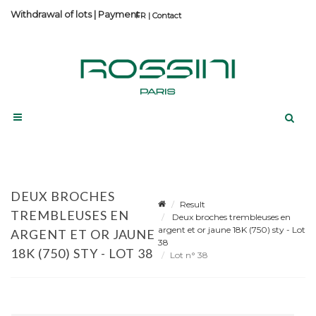
Withdrawal of lots
|
Payment
Contact
DEUX BROCHES
Result
TREMBLEUSES EN
Deux broches trembleuses en
argent et or jaune 18K (750) sty - Lot
ARGENT ET OR JAUNE
38
18K (750) STY - LOT 38
Lot n° 38