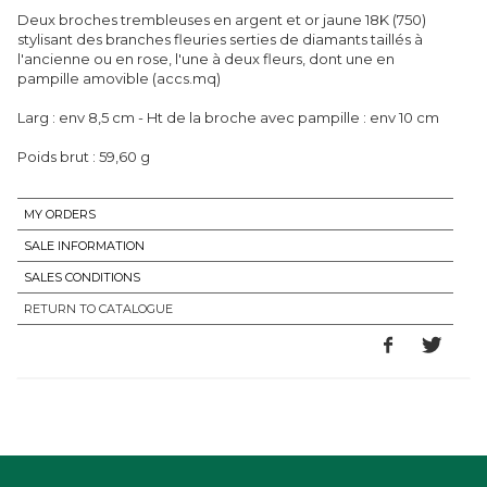
Deux broches trembleuses en argent et or jaune 18K (750)
stylisant des branches fleuries serties de diamants taillés à
l'ancienne ou en rose, l'une à deux fleurs, dont une en
pampille amovible (accs.mq)
Larg : env 8,5 cm - Ht de la broche avec pampille : env 10 cm
Poids brut : 59,60 g
MY ORDERS
SALE INFORMATION
SALES CONDITIONS
RETURN TO CATALOGUE