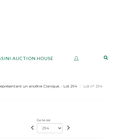
SSINI AUCTION HOUSE
résentant un ancêtre Clanique, - Lot 294
Lot n° 294
Go to lot