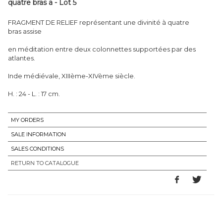
quatre bras a - Lot 5
FRAGMENT DE RELIEF représentant une divinité à quatre
bras assise
en méditation entre deux colonnettes supportées par des
atlantes.
Inde médiévale, XIIIème-XIVème siècle.
H. : 24 - L. : 17 cm.
MY ORDERS
SALE INFORMATION
SALES CONDITIONS
RETURN TO CATALOGUE