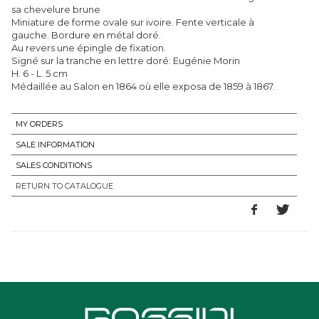
sa chevelure brune
Miniature de forme ovale sur ivoire. Fente verticale à
gauche. Bordure en métal doré.
Au revers une épingle de fixation.
Signé sur la tranche en lettre doré: Eugénie Morin
H. 6 - L. 5 cm
Médaillée au Salon en 1864 où elle exposa de 1859 à 1867.
MY ORDERS
SALE INFORMATION
SALES CONDITIONS
RETURN TO CATALOGUE