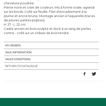
chevelure poudrée.
Pierre noire et craie de couleurs. Mis à forme ovale; agrandi
sur les bords. Collé sur feuille. Filet d'encadrement à la
plume et encre brune. Montage ancien à l'aquarelle (traces
de pliures; petites piqûres).
H. 27 - L. 22 cm
Cadre ancien en bois sculpté et doré à un rang de perles
contre - collé sur un châssis de bois tendre.
MY ORDERS
SALE INFORMATION
SALES CONDITIONS
RETURN TO CATALOGUE