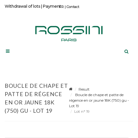
Withdrawal of lots
|
Payment
Contact
BOUCLE DE CHAPE ET
Result
PATTE DE RÉGENCE
Boucle de chape et patte de
régence en or jaune 18K (750) gu -
EN OR JAUNE 18K
Lot 19
(750) GU - LOT 19
Lot n° 19