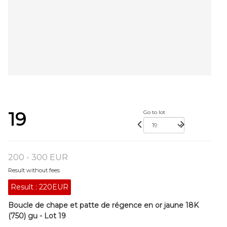
19
Go to lot
200 - 300 EUR
Result without fees
Result :
220EUR
Boucle de chape et patte de régence en or jaune 18K
(750) gu - Lot 19