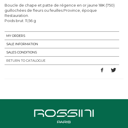
Boucle de chape et patte de régence en or jaune 18K (750)
guillochées de fleurs ou feuilles.Province, époque
Restauration.
Poids brut: 11,56 g
MY ORDERS
SALE INFORMATION
SALES CONDITIONS
RETURN TO CATALOGUE