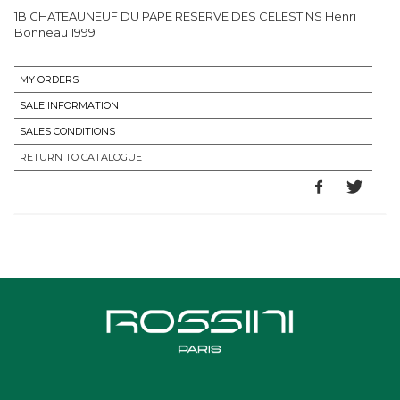
1B CHATEAUNEUF DU PAPE RESERVE DES CELESTINS Henri
Bonneau 1999
MY ORDERS
SALE INFORMATION
SALES CONDITIONS
RETURN TO CATALOGUE