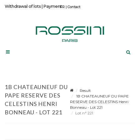
Withdrawal of lots
|
Payment
Contact
1B CHATEAUNEUF DU
Result
PAPE RESERVE DES
1B CHATEAUNEUF DU PAPE
RESERVE DES CELESTINS Henri
CELESTINS HENRI
Bonneau - Lot 221
BONNEAU - LOT 221
Lot n° 221