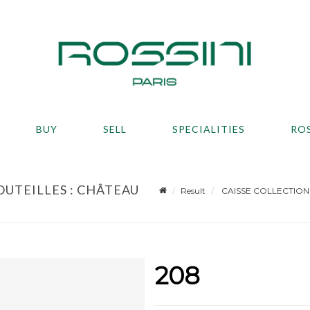
BUY
SELL
SPECIALITIES
RO
OUTEILLES : CHÂTEAU
Result
CAISSE COLLECTION D
208