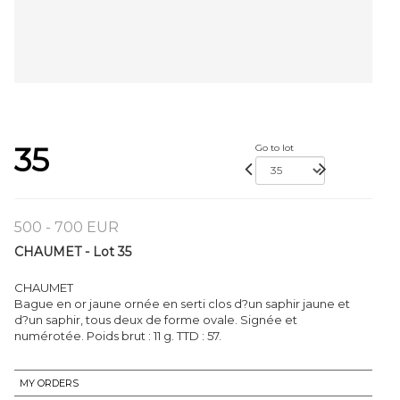
35
Go to lot
500 - 700 EUR
CHAUMET - Lot 35
CHAUMET
Bague en or jaune ornée en serti clos d?un saphir jaune et
d?un saphir, tous deux de forme ovale. Signée et
numérotée. Poids brut : 11 g. TTD : 57.
MY ORDERS