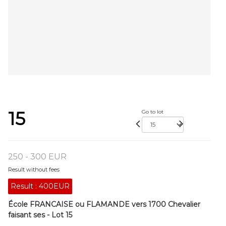
15
Go to lot
250 - 300 EUR
Result without fees
Result :
400EUR
École FRANCAISE ou FLAMANDE vers 1700 Chevalier
faisant ses - Lot 15