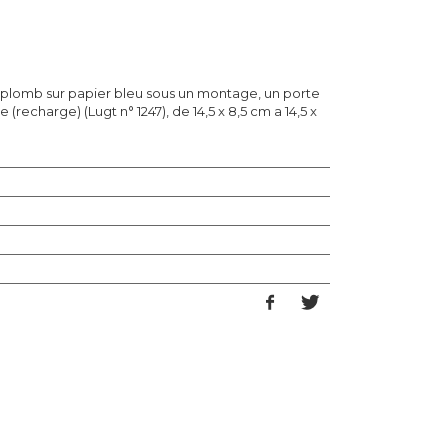
 plomb sur papier bleu sous un montage, un porte
echarge) (Lugt n° 1247), de 14,5 x 8,5 cm a 14,5 x